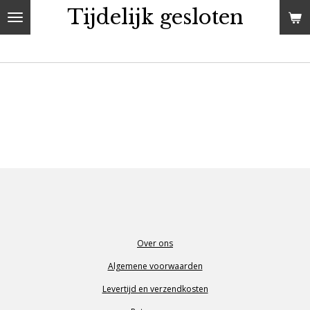
Tijdelijk gesloten
Ga
direct
naar
de
hoofdinhoud
Over ons
Algemene voorwaarden
Levertijd en verzendkosten