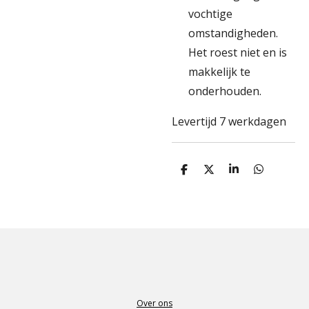
vochtige
omstandigheden.
Het roest niet en is
makkelijk te
onderhouden.
Levertijd 7 werkdagen
D
D
S
D
e
e
h
e
l
e
a
l
e
l
r
e
n
e
n
Over ons