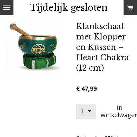
Tijdelijk gesloten
Ga
direct
naar
Klankschaal
de
met Klopper
hoofdinhoud
en Kussen –
Heart Chakra
(12 cm)
€ 47,99
In
winkelwage