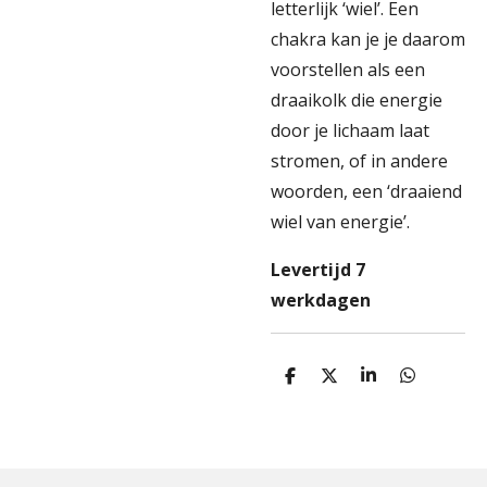
letterlijk ‘wiel’. Een
chakra kan je je daarom
voorstellen als een
draaikolk die energie
door je lichaam laat
stromen, of in andere
woorden, een ‘draaiend
wiel van energie’.
Levertijd 7
werkdagen
D
D
S
D
e
e
h
e
l
e
a
l
e
l
r
e
n
e
n