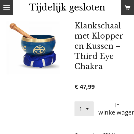
Tijdelijk gesloten
Ga
direct
naar
Klankschaal
de
met Klopper
hoofdinhoud
en Kussen –
Third Eye
Chakra
€ 47,99
In
winkelwage