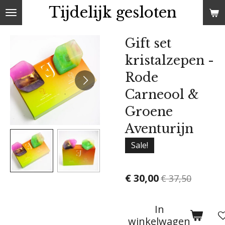
Tijdelijk gesloten
Ga
direct
naar
Gift set
de
kristalzepen -
hoofdinhoud
Rode
Carneool &
Groene
Aventurijn
Sale!
€ 30,00
€ 37,50
In
winkelwagen