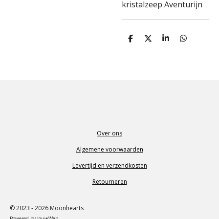
kristalzeep Aventurijn
D
D
S
D
e
e
h
e
l
e
a
l
e
l
r
e
n
e
n
Over ons
Algemene voorwaarden
Levertijd en verzendkosten
Retourneren
© 2023 - 2026 Moonhearts
Powered by
JouwWeb