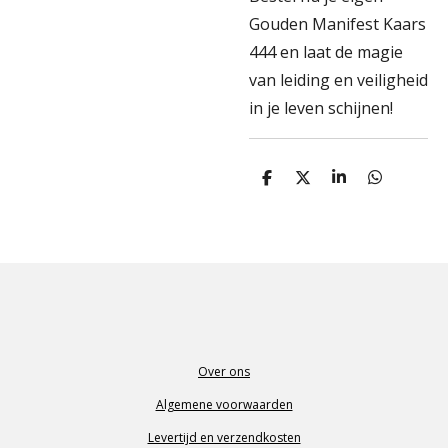
Gouden Manifest Kaars
444 en laat de magie
van leiding en veiligheid
in je leven schijnen!
D
D
S
D
e
e
h
e
l
e
a
l
e
l
r
e
n
e
n
Over ons
Algemene voorwaarden
Levertijd en verzendkosten