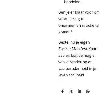
handelen.
Ben je er klaar voor om
verandering te
omarmen en in actie te
komen?
Bestel nu je eigen
Zwarte Manifest Kaars
555 en laat de magie
van verandering en
vastberadenheid in je
leven schijnen!
D
D
S
D
e
e
h
e
l
e
a
l
e
l
r
e