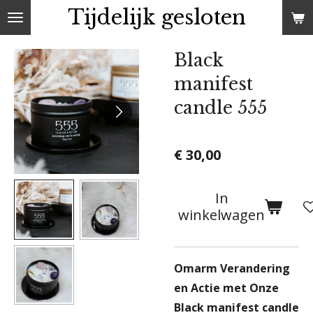
Tijdelijk gesloten
Ga
direct
naar
Black
de
manifest
hoofdinhoud
candle 555
€ 30,00
In
winkelwagen
Omarm Verandering
en Actie met Onze
Black manifest candle