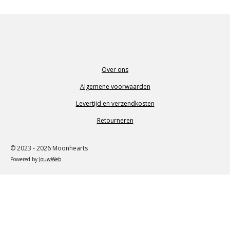
n
e
n
Over ons
Algemene voorwaarden
Levertijd en verzendkosten
Retourneren
© 2023 - 2026 Moonhearts
Powered by
JouwWeb