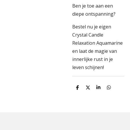
Ben je toe aan een
diepe ontspanning?
Bestel nu je eigen
Crystal Candle
Relaxation Aquamarine
en laat de magie van
innerlijke rust in je
leven schijnen!
D
D
S
D
e
e
h
e
l
e
a
l
e
l
r
e
n
e
n