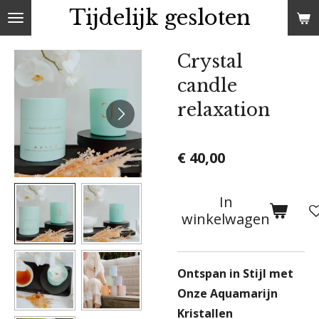
Tijdelijk gesloten
Ga
direct
naar
Crystal
de
candle
hoofdinhoud
relaxation
€ 40,00
In
winkelwagen
Ontspan in Stijl met
Onze Aquamarijn
Kristallen