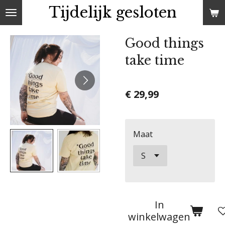
Tijdelijk gesloten
Ga
direct
naar
Good things
de
take time
hoofdinhoud
€ 29,99
Maat
In
winkelwagen