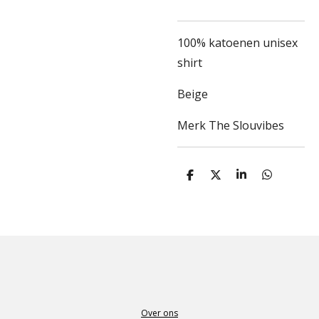
100% katoenen unisex
shirt
Beige
Merk The Slouvibes
D
D
S
D
e
e
h
e
l
e
a
l
e
l
r
e
n
e
n
Over ons