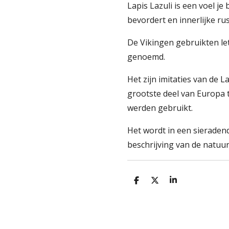
Lapis Lazuli is een voel je 
bevordert en innerlijke ru
De Vikingen gebruikten le
genoemd.
Het zijn imitaties van de La
grootste deel van Europa t
werden gebruikt.
Het wordt in een sieradend
beschrijving van de natuu
D
D
S
e
e
h
l
e
a
e
l
r
n
e