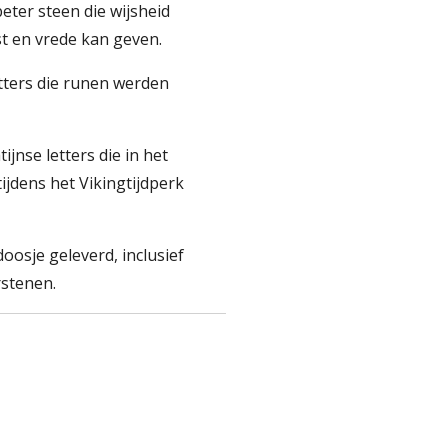
beter steen die wijsheid
st en vrede kan geven.
tters die runen werden
tijnse letters die in het
ijdens het Vikingtijdperk
oosje geleverd, inclusief
rstenen.