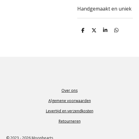
Handgemaakt en uniek
D
D
S
D
e
e
h
e
l
e
a
l
e
l
r
e
n
e
n
Over ons
Algemene voorwaarden
Levertijd en verzendkosten
Retourneren
© 2023 - 2026 Moonhearts