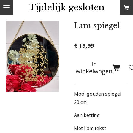
Tijdelijk gesloten
Ga
direct
naar
I am spiegel
de
hoofdinhoud
€ 19,99
In
winkelwagen
Mooi gouden spiegel
20 cm
Aan ketting
Met I am tekst