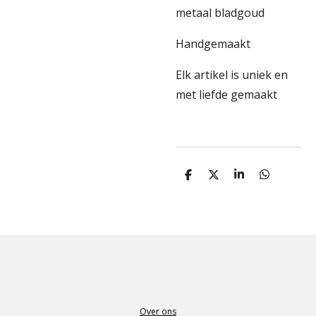
metaal bladgoud
Handgemaakt
Elk artikel is uniek en
met liefde gemaakt
D
D
S
D
e
e
h
e
l
e
a
l
e
l
r
e
n
e
n
Over ons