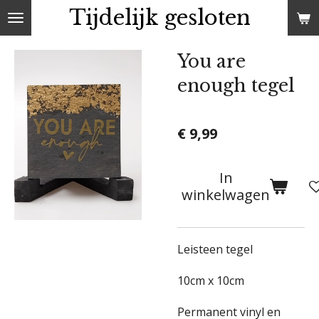
Tijdelijk gesloten
Ga
direct
naar
You are
de
enough tegel
hoofdinhoud
€ 9,99
In
winkelwagen
Leisteen tegel
10cm x 10cm
Permanent vinyl en