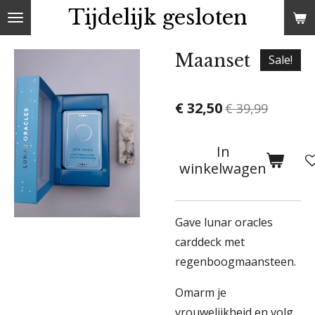
Tijdelijk gesloten
Ga
direct
naar
Maanset
Sale!
de
hoofdinhoud
€ 32,50
€ 39,99
In
winkelwagen
Gave lunar oracles
carddeck met
regenboogmaansteen.
Omarm je
vrouwelijkheid en volg