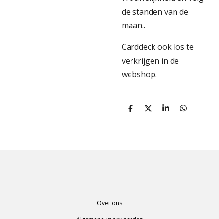
de standen van de
maan..
Carddeck ook los te
verkrijgen in de
webshop.
D
D
S
D
e
e
h
e
l
e
a
l
e
l
r
e
n
e
n
Over ons