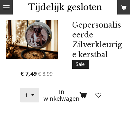
Tijdelijk gesloten
Ga
direct
naar
Gepersonalis
de
eerde
hoofdinhoud
Zilverkleurig
e kerstbal
Sale!
€ 7,49
€ 8,99
In
winkelwagen