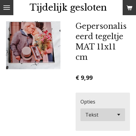
Tijdelijk gesloten
Ga
direct
naar
Gepersonalis
de
eerd tegeltje
hoofdinhoud
MAT 11x11
cm
€ 9,99
Opties