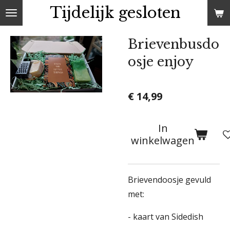
Tijdelijk gesloten
Ga
direct
naar
Brievenbusdo
de
osje enjoy
hoofdinhoud
€ 14,99
In
winkelwagen
Brievendoosje gevuld
met:
- kaart van Sidedish