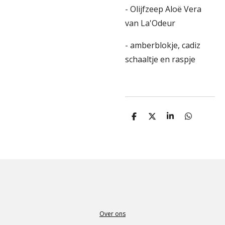
- Olijfzeep Aloë Vera
van La'Odeur
- amberblokje, cadiz
schaaltje en raspje
D
D
S
D
e
e
h
e
l
e
a
l
e
l
r
e
n
e
n
Over ons