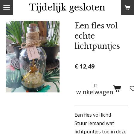
Tijdelijk gesloten
Ga
direct
naar
Een fles vol
de
echte
hoofdinhoud
lichtpuntjes
€ 12,49
In
winkelwagen
Een fles vol licht!
Stuur iemand wat
lichtpuntjes toe in deze