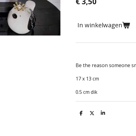
€ 3,50
In winkelwagen
Be the reason someone sm
17 x 13 cm
0.5 cm dik
D
D
S
e
e
h
l
e
a
e
l
r
n
e