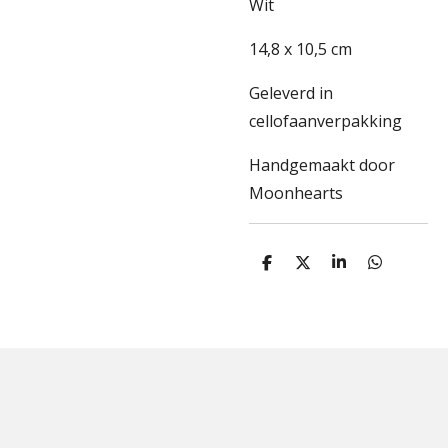
Wit
14,8 x 10,5 cm
Geleverd in
cellofaanverpakking
Handgemaakt door
Moonhearts
D
D
S
D
e
e
h
e
l
e
a
l
e
l
r
e
n
e
n