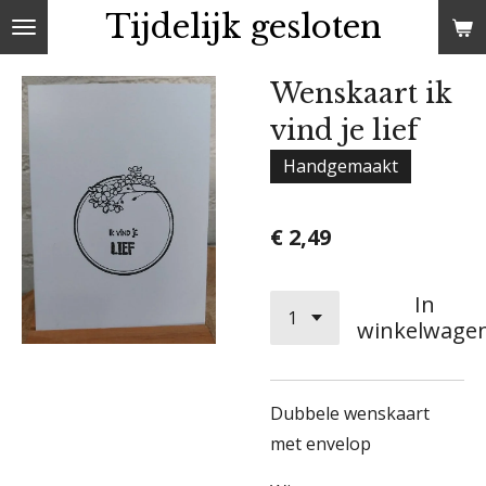
Tijdelijk gesloten
Ga
direct
naar
Wenskaart ik
de
vind je lief
hoofdinhoud
Handgemaakt
€ 2,49
In
winkelwage
Dubbele wenskaart
met envelop