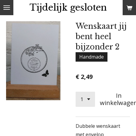
Tijdelijk gesloten
Ga
direct
naar
Wenskaart jij
de
bent heel
hoofdinhoud
bijzonder 2
Handmade
€ 2,49
In
winkelwage
Dubbele wenskaart
met envelop