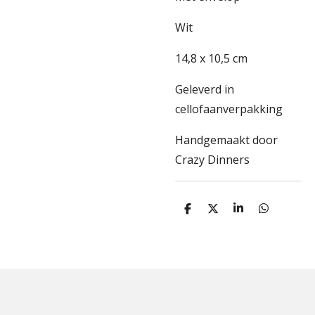
Wit
14,8 x 10,5 cm
Geleverd in
cellofaanverpakking
Handgemaakt door
Crazy Dinners
D
D
S
D
e
e
h
e
l
e
a
l
e
l
r
e
n
e
n