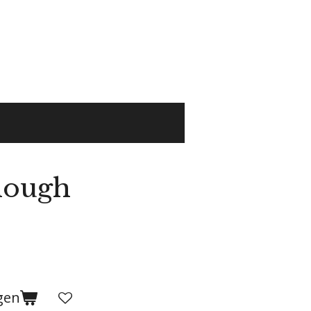
nough
gen