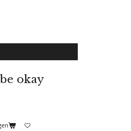
t be okay
gen