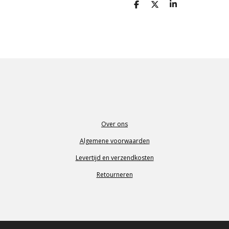
D
D
S
e
e
h
l
e
a
e
l
r
n
e
Over ons
Algemene voorwaarden
Levertijd en verzendkosten
Retourneren