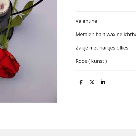
Valentine
Metalen hart waxinelicht
Zakje met hartjeslollies
Roos ( kunst )
D
D
S
e
e
h
l
e
a
e
l
r
n
e