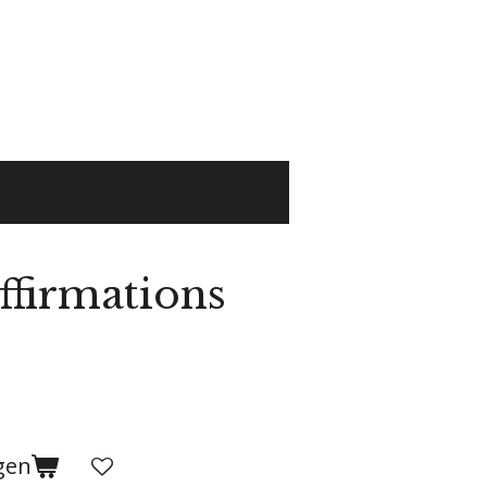
ffirmations
gen