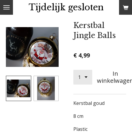
Tijdelijk gesloten
Ga
direct
naar
Kerstbal
de
Jingle Balls
hoofdinhoud
€ 4,99
In
winkelwage
Kerstbal goud
8 cm
Plastic