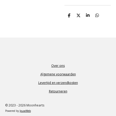
D
D
S
D
e
e
h
e
l
e
a
l
e
l
r
e
n
e
n
Over ons
Algemene voorwaarden
Levertijd en verzendkosten
Retourneren
© 2023 - 2026 Moonhearts
Powered by
JouwWeb