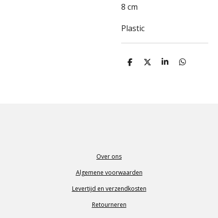
8 cm
Plastic
D
D
S
D
e
e
h
e
l
e
a
l
e
l
r
e
n
e
n
Over ons
Algemene voorwaarden
Levertijd en verzendkosten
Retourneren