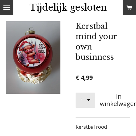
Tijdelijk gesloten
Ga
direct
naar
Kerstbal
de
mind your
hoofdinhoud
own
businness
€ 4,99
In
winkelwage
Kerstbal rood