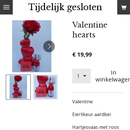
Tijdelijk gesloten
Ga
direct
naar
Valentine
de
hearts
hoofdinhoud
€ 19,99
In
winkelwage
Valentine
Eierlikeur aardbei
Hartjesvaas met roos