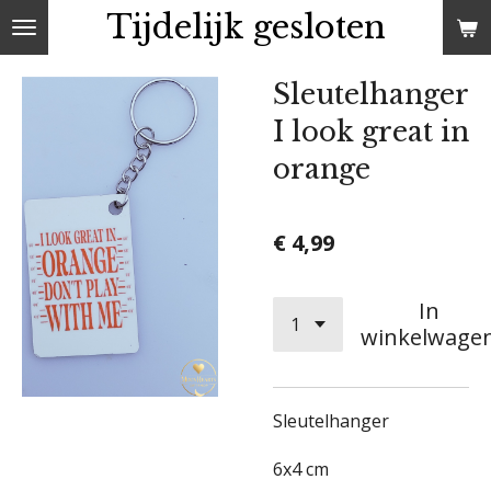
Tijdelijk gesloten
Ga
direct
naar
Sleutelhanger
de
I look great in
hoofdinhoud
orange
€ 4,99
In
winkelwage
Sleutelhanger
6x4 cm