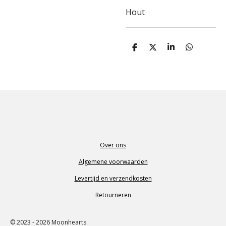
Hout
D
D
S
D
e
e
h
e
l
e
a
l
e
l
r
e
n
e
n
Over ons
Algemene voorwaarden
Levertijd en verzendkosten
Retourneren
© 2023 - 2026 Moonhearts