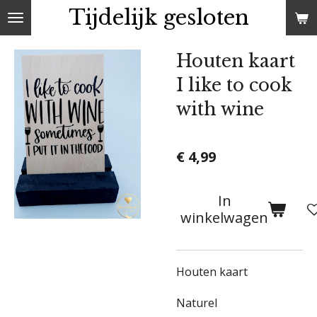
Tijdelijk gesloten
Ga
direct
naar
Houten kaart
de
I like to cook
hoofdinhoud
with wine
€ 4,99
In
winkelwagen
Houten kaart
Naturel