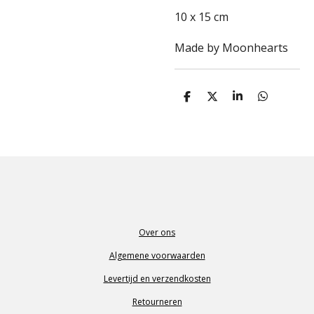
10 x 15 cm
Made by Moonhearts
D
D
S
D
e
e
h
e
l
e
a
l
e
l
r
e
n
e
n
Over ons
Algemene voorwaarden
Levertijd en verzendkosten
Retourneren